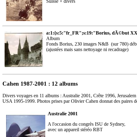
Suisse + divers
a:1:{s:5:"fr_FR";s:19:"Borius, dÃ©but X
Album
Fonds Borius, 230 images N&B (sur 780) déb
(ajustées mais sans nettoyage ni recadrage)
Cahen 1987-2001 : 12 albums
Divers voyages en 11 albums : Australie 2001, Crête 1996, Jerusale
USA 1995-1999. Photos prises par Olivier Cahen donnat des paires de
Australie 2001
A l'occasion du congrès ISU de Sydney,
avec un appareil stéréo RBT