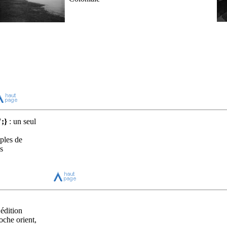
;}
: un seul
ples de
s
édition
oche orient,