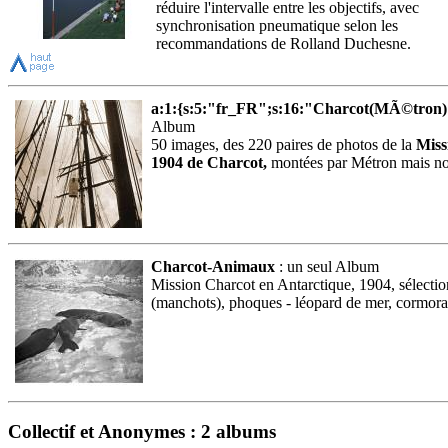
réduire l'intervalle entre les objectifs, avec
synchronisation pneumatique selon les
recommandations de Rolland Duchesne.
a:1:{s:5:"fr_FR";s:16:"Charcot(MÃ©tron)
Album
50 images, des 220 paires de photos de la
Miss
1904 de Charcot,
montées par Métron mais no
Charcot-Animaux
: un seul Album
Mission Charcot en Antarctique, 1904, sélectio
(manchots), phoques - léopard de mer, cormor
Collectif et Anonymes : 2 albums