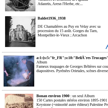
Atlanrtis, Aresn l'Herbe, etc...
Baldet1936_1938
DE Chamalières au Puy en Velay avec sa
procession du 15 août. Gorges du Tarn,
Montpellier-le-Vieux ; Arcachon
a:1:{s:5:"fr_FR";s:18:"BeliÃ¨res Trucages"
Album
Fameux truquages de Georges Bélières sur cou
diapositives. Pyrénées Orietales, scènes diverse
Bonan environ 1900
: un seul Album
150 Cartes postales stéréos environ 1895-1901 
Keystone (+minorité autre éditeur) Palestine Pr