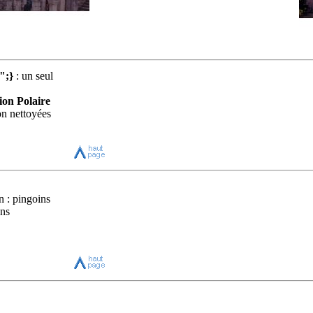
";}
: un seul
ion Polaire
n nettoyées
n : pingoins
ans