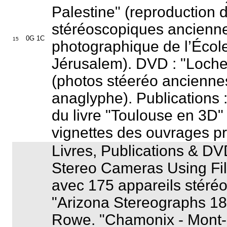
Palestine
" (reproduction 
stéréoscopiques ancienn
0G 1C
15
photographique de l’École
Jérusalem). DVD : "
Loche
(photos stéeréo ancienne
anaglyphe). Publications 
du livre "
Toulouse en 3D
"
vignettes des ouvrages p
Livres, Publications & DVD
Stereo Cameras Using Fi
avec 175 appareils stéré
"
Arizona Stereographs 18
Rowe. "
Chamonix - Mont-