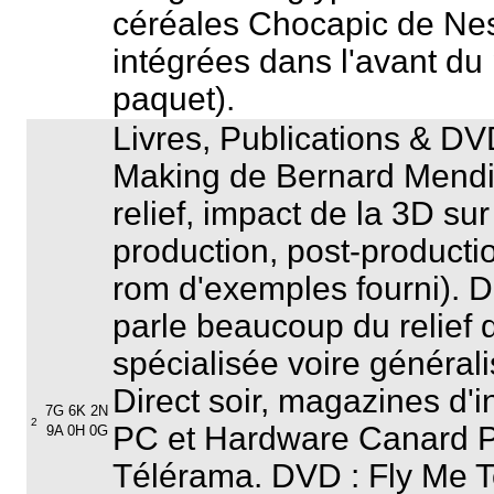
céréales
Chocapic
de Nest
intégrées dans l'avant du
paquet).
Livres, Publications & DV
Making
de Bernard Mendi
relief, impact de la 3D sur
production, post-productio
rom d'exemples fourni). D
parle beaucoup du relief 
spécialisée voire généralis
Direct soir
, magazines d'
7G 6K 2N
2
PC
et
Hardware Canard 
9A 0H 0G
Télérama
. DVD :
Fly Me 