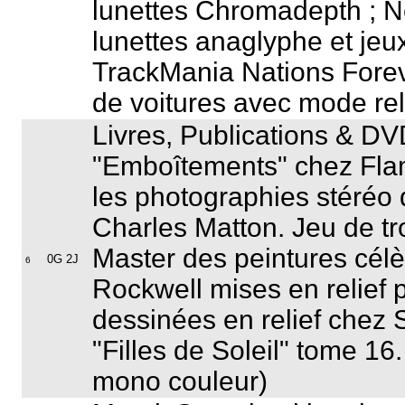
lunettes Chromadepth ; N
lunettes anaglyphe et jeux
TrackMania Nations Fore
de voitures avec mode rel
Livres, Publications & DV
"Emboîtements" chez Fla
les photographies stéréo 
Charles Matton. Jeu de tr
Master des peintures cé
0G 2J
6
Rockwell mises en relief
dessinées en relief chez S
"Filles de Soleil" tome 16
mono couleur)