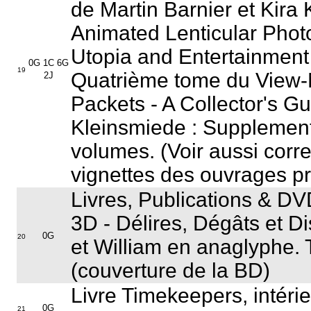
de Martin Barnier et Kira
Animated Lenticular Pho
Utopia and Entertainment
0G 1C 6G
19
Quatrième tome du
View-
2J
Packets - A Collector's G
Kleinsmiede :
Supplement 
volumes
. (Voir aussi corr
vignettes des ouvrages p
Livres, Publications & D
3D - Délires, Dégâts et D
0G
20
et William en anaglyphe.
(couverture de la BD)
Livre Timekeepers, intérie
0G
21