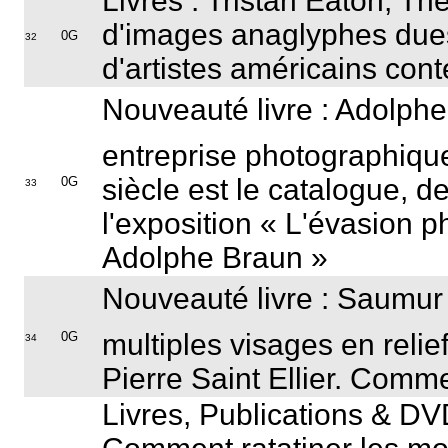
Livres : Tristan Eaton, Th
d'images anaglyphes due
0G
32
d'artistes américains con
Nouveauté livre : Adolphe
entreprise photographiq
siècle est le catalogue, d
0G
33
l'exposition « L'évasion 
Adolphe Braun »
Nouveauté livre : Saumur e
multiples visages en relie
0G
34
Pierre Saint Ellier. Comm
Livres, Publications & D