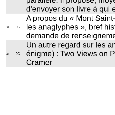
parallèle. Il propose, mo
d'envoyer son livre à qui
A propos du « Mont Saint-
les anaglyphes », bref hist
0G
39
demande de renseigneme
Un autre regard sur les a
énigme) : Two Views on P
0G
40
Cramer