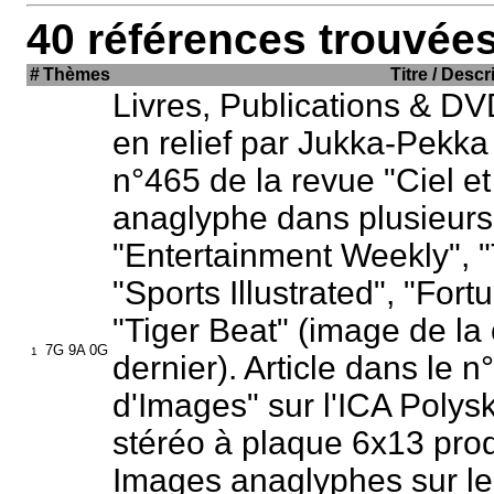
40 références trouvées
#
Thèmes
Titre / Descr
Livres, Publications & D
en relief par Jukka-Pekk
n°465 de la revue "
Ciel e
anaglyphe dans plusieurs
"
Entertainment Weekly
", "
"
Sports Illustrated
", "
Fort
"
Tiger Beat
" (image de la
7G 9A 0G
1
dernier). Article dans le
d'Images" sur l'ICA Polys
stéréo à plaque 6x13 pro
Images anaglyphes sur le