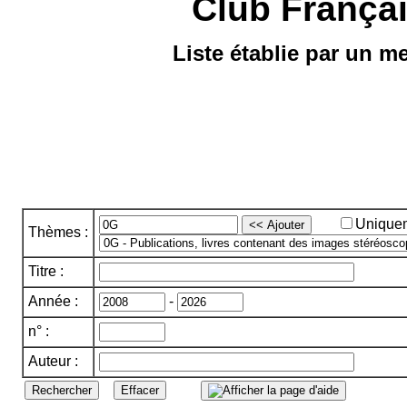
Club Françai
Liste établie par un
Uniquem
Thèmes :
Titre :
Année :
-
n° :
Auteur :