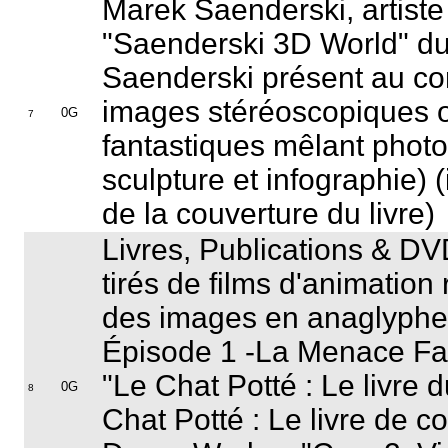
Marek Saenderski, artiste
"
Saenderski 3D World
" d
Saenderski présent au co
images stéréoscopiques on
0G
7
fantastiques mêlant photo
sculpture et infographie)
de la couverture du livre)
Livres, Publications & DV
tirés de films d'animation
des images en anaglyphe 
Épisode 1 -La Menace F
"
Le Chat Potté : Le livre 
0G
8
Chat Potté : Le livre de c