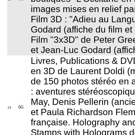
images mises en relief p
Film 3D : "
Adieu au Lang
Godard (affiche du film et
Film "
3x3D
" de Peter Gr
et Jean-Luc Godard (affic
Livres, Publications & DV
en 3D
de Laurent Doldi (
de 150 photos stéréo en
: aventures stéréoscopiqu
May, Denis Pellerin (an
0G
13
et Paula Richardson Flem
française.
Holography and
Stamps with Holograms
d