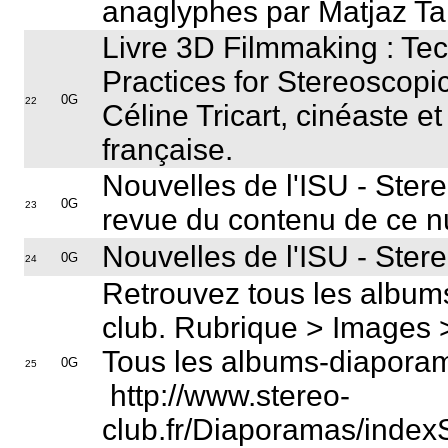
anaglyphes par Matjaz Ta
Livre 3D Filmmaking : Te
Practices for Stereoscopi
0G
22
Céline Tricart, cinéaste e
française.
Nouvelles de l'ISU - Ster
0G
23
revue du contenu de ce 
Nouvelles de l'ISU - Ste
0G
24
Retrouvez tous les albums
club. Rubrique > Images 
Tous les albums-diapora
0G
25
http://www.stereo-
club.fr/Diaporamas/inde