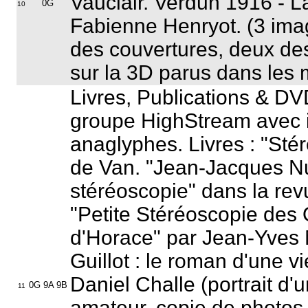
Vauclair.
Verdun 1916 - La
0G
10
Fabienne Henryot. (3 im
des couvertures, deux de
sur la 3D parus dans les 
Livres, Publications & D
groupe HighStream avec 
anaglyphes. Livres : "
Sté
de Van. "
Jean-Jacques Nu
stéréoscopie
" dans la re
"
Petite Stéréoscopie des
d'Horace
" par Jean-Yves 
Guillot : le roman d'une v
Daniel Challe (portrait d'
0G 9A 9B
11
amateur, copie de photos e