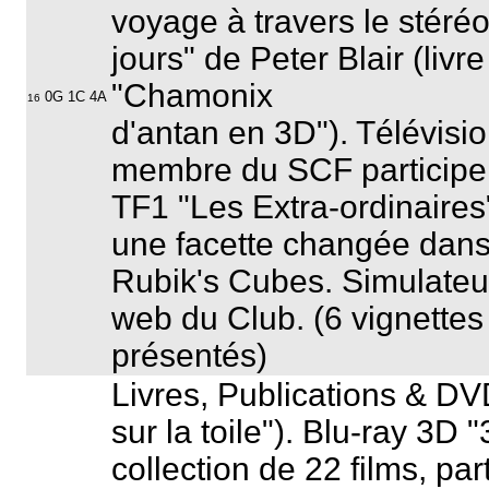
voyage à travers le stér
jours
" de Peter Blair (livr
"
Chamonix
0G 1C 4A
16
d'antan en 3D
"). Télévisi
membre du SCF participe
TF1 "
Les Extra-ordinaires
une facette changée dan
Rubik's Cubes. Simulateur 
web du Club. (6 vignette
présentés)
Livres, Publications & D
sur la toile"). Blu-ray 3D "
collection de 22 films, par