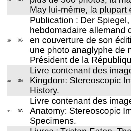
28
May lui-même, la plupart
Publication : Der Spiegel,
hebdomadaire allemand d'
en couverture de son édi
0G
29
une photo anaglyphe de 
Président de la Républi
Livre contenant des image
Kingdom: Stereoscopic I
0G
30
History.
Livre contenant des imag
Anatomy: Stereoscopic I
0G
31
Specimens.