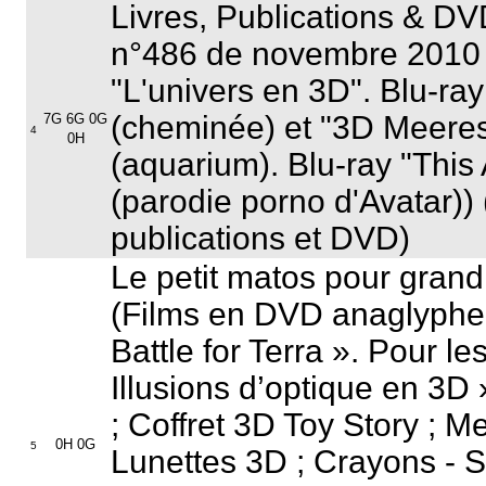
Livres, Publications & D
n°486 de novembre 2010 
"L'univers en 3D". Blu-ra
(cheminée) et "3D Meere
7G 6G 0G
4
0H
(aquarium). Blu-ray "This 
(parodie porno d'Avatar))
publications et DVD)
Le petit matos pour gran
(Films en DVD anaglyphe 
Battle for Terra ». Pour le
Illusions d’optique en 
; Coffret 3D Toy Story ; 
0H 0G
5
Lunettes 3D ; Crayons - 