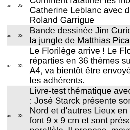
Comment ratatiner les mo
0G
35
Catherine Leblanc avec de
Roland Garrigue
Bande dessinée Jim Curio
0G
36
la jungle de Matthias Pica
Le Florilège arrive ! Le F
réparties en 36 thèmes s
0G
37
A4, va bientôt être envoy
les adhérents.
Livre-test thématique ave
: José Starck présente so
Nord et d'autres Lieux en
0G
38
font 9 x 9 cm et sont prés