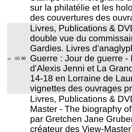
sur la philatélie et les h
des couvertures des ouvr
Livres, Publications & DV
double vue du commissai
Gardies. Livres d'anaglyp
Guerre :
Jour de guerre -
0G 9B
14
d'Alexis Jenni et
La Grand
14-18 en Lorraine
de Laur
vignettes des ouvrages p
Livres, Publications & DVD
Master - The biography of
par Gretchen Jane Gruber
créateur des View-Master)