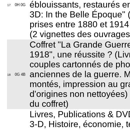
éblouissants, restaurés en
0H 0G
17
3D: In the Belle Époque
"
prises entre 1880 et 1914
(2 vignettes des ouvrages
Coffret "
La Grande Guerre
1918
", une réussite ? (
Liv
couples cartonnés de pho
anciennes de la guerre. 
0G 4B
18
montés, impression au gra
d'origines non nettoyées
)
du coffret)
Livres, Publications & DV
3-D, Histoire, économie, 