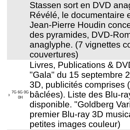
Stassen sort en DVD ana
Révélé, le documentaire e
Jean-Pierre Houdin conce
des pyramides, DVD-Rom i
anaglyphe. (7 vignettes c
couvertures)
Livres, Publications & D
"Gala" du 15 septembre 2
3D, publicités comprises
bâclées). Liste des Blu-
7G 6G 0G
3
0H
disponible. "Goldberg Vari
premier Blu-ray 3D music
petites images couleur)