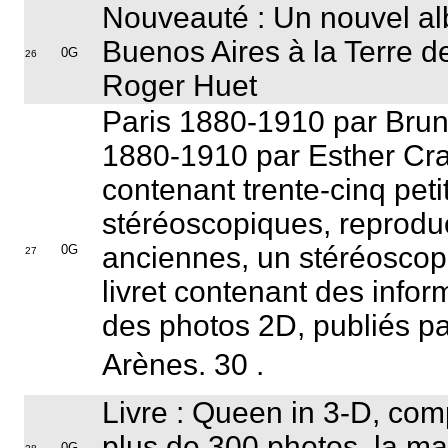
Nouveauté : Un nouvel al
Buenos Aires à la Terre d
0G
26
Roger Huet
Paris 1880-1910 par Brun
1880-1910 par Esther Crai
contenant trente-cinq peti
stéréoscopiques, reprodu
anciennes, un stéréoscope
0G
27
livret contenant des infor
des photos 2D, publiés pa
Arènes. 30 .
Livre : Queen in 3-D, com
plus de 300 photos, la maj
0G