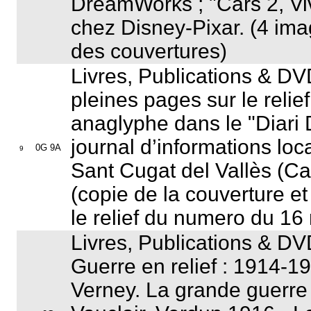
DreamWorks ; "
Cars 2, Vi
chez Disney-Pixar. (4 im
des couvertures)
Livres, Publications & DV
pleines pages sur le reli
anaglyphe dans le "
Diari
journal d’informations loca
0G 9A
9
Sant Cugat del Vallès (C
(copie de la couverture e
le relief du numero du 1
Livres, Publications & DV
Guerre en relief : 1914-1
Verney.
La grande guerre