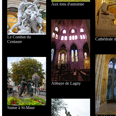
Aux tons d'automne
Le Combat du
Cathédrale 
Centaure
Abbaye de Lagny
Statue à St-Maur