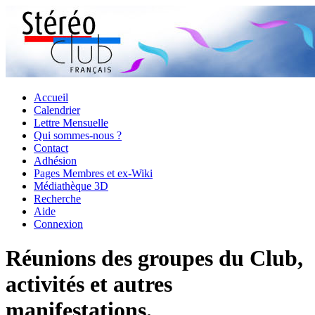
Accueil
Calendrier
Lettre Mensuelle
Qui sommes-nous ?
Contact
Adhésion
Pages Membres et ex-Wiki
Médiathèque 3D
Recherche
Aide
Connexion
Réunions des groupes du Club,
activités et autres
manifestations.