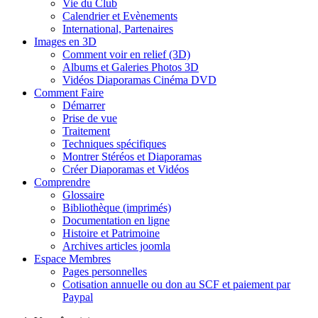
Vie du Club
Calendrier et Evènements
International, Partenaires
Images en 3D
Comment voir en relief (3D)
Albums et Galeries Photos 3D
Vidéos Diaporamas Cinéma DVD
Comment Faire
Démarrer
Prise de vue
Traitement
Techniques spécifiques
Montrer Stéréos et Diaporamas
Créer Diaporamas et Vidéos
Comprendre
Glossaire
Bibliothèque (imprimés)
Documentation en ligne
Histoire et Patrimoine
Archives articles joomla
Espace Membres
Pages personnelles
Cotisation annuelle ou don au SCF et paiement par
Paypal