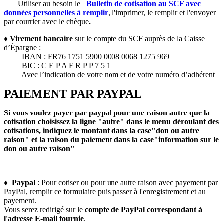
Utiliser au besoin le
Bulletin de cotisation au SCF avec
données personnelles à remplir
, l'imprimer, le remplir et l'envoyer
par courrier avec le chèque
.
♦ Virement bancaire
sur le compte du SCF auprès de la Caisse
d’Épargne :
IBAN : FR76 1751 5900 0008 0068 1275 969
BIC : C E P A F R P P 7 5 1
Avec l’indication de votre nom et de votre numéro d’adhérent
PAIEMENT PAR PAYPAL
Si vous voulez payer par paypal pour une raison autre que la
cotisation choisissez la ligne "autre" dans le menu déroulant des
cotisations, indiquez le montant dans la case"don ou autre
raison" et la raison du paiement dans la case"information sur le
don ou autre raison"
♦
Paypal
:
Pour cotiser ou pour une autre raison avec payement par
PayPal, remplir ce formulaire puis passer à l'enregistrement et au
payement.
Vous serez redirigé sur le
compte de PayPal correspondant à
l'adresse E-mail fournie
.