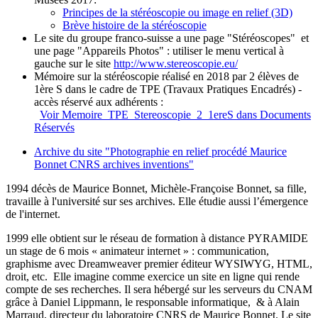
Principes de la stéréoscopie ou image en relief (3D)
Brève histoire de la stéréoscopie
Le site du groupe franco-suisse a une page "Stéréoscopes" et
une page "Appareils Photos" : utiliser le menu vertical à
gauche sur le site
http://www.stereoscopie.eu/
Mémoire sur la stéréoscopie réalisé en 2018 par 2 élèves de
1ère S dans le cadre de TPE (Travaux Pratiques Encadrés) -
accès réservé aux adhérents :
Voir Memoire_TPE_Stereoscopie_2_1ereS dans Documents
Réservés
Archive du site "Photographie en relief procédé Maurice
Bonnet CNRS archives inventions"
1994 décès de Maurice Bonnet, Michèle-Françoise Bonnet, sa fille,
travaille à l'université sur ses archives. Elle étudie aussi l’émergence
de l'internet.
1999 elle obtient sur le réseau de formation à distance PYRAMIDE
un stage de 6 mois « animateur internet » : communication,
graphisme avec Dreamweaver premier éditeur WYSIWYG, HTML,
droit, etc. Elle imagine comme exercice un site en ligne qui rende
compte de ses recherches. Il sera hébergé sur les serveurs du CNAM
grâce à Daniel Lippmann, le responsable informatique, & à Alain
Marraud, directeur du laboratoire CNRS de Maurice Bonnet. Le site