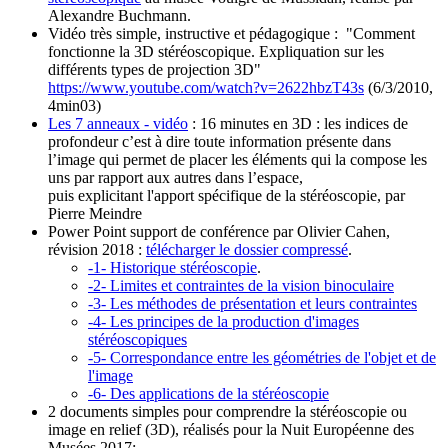
Alexandre Buchmann.
Vidéo très simple, instructive et pédagogique : "Comment
fonctionne la 3D stéréoscopique. Expliquation sur les
différents types de projection 3D"
https://www.youtube.com/watch?v=2622hbzT43s
(6/3/2010,
4min03)
Les 7 anneaux - vidéo
: 16 minutes en 3D : les indices de
profondeur c’est à dire toute information présente dans
l’image qui permet de placer les éléments qui la compose les
uns par rapport aux autres dans l’espace,
puis explicitant l'apport spécifique de la stéréoscopie, par
Pierre Meindre
Power Point support de conférence par Olivier Cahen,
révision 2018 :
télécharger le dossier compressé
.
-1- Historique stéréoscopie
.
-2- Limites et contraintes de la vision binoculaire
-3- Les méthodes de présentation et leurs contraintes
-4- Les principes de la production d'images
stéréoscopiques
-5- Correspondance entre les géométries de l'objet et de
l'image
-6- Des applications de la stéréoscopie
2 documents simples pour comprendre la stéréoscopie ou
image en relief (3D), réalisés pour la Nuit Européenne des
Musées 2017: