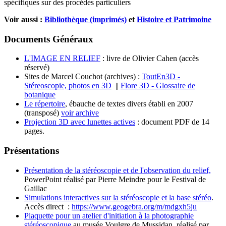
spécifiques sur des procédés particuliers
Voir aussi :
Bibliothèque (imprimés)
et
Histoire et Patrimoine
Documents Généraux
L'IMAGE EN RELIEF
: livre de Olivier Cahen (accès
réservé)
Sites de Marcel Couchot (archives) :
ToutEn3D -
Stéreoscopie, photos en 3D
||
Flore 3D - Glossaire de
botanique
Le répertoire
, ébauche de textes divers établi en 2007
(transposé)
voir archive
Projection 3D avec lunettes actives
: document PDF de 14
pages.
Présentations
Présentation de la stéréoscopie et de l'observation du relief,
PowerPoint réalisé par Pierre Meindre pour le Festival de
Gaillac
Simulations interactives sur la stéréoscopie et la base stéréo
.
Accès direct :
https://www.geogebra.org/m/mdgxh5ju
Plaquette pour un atelier d'initiation à la photographie
stéréoscopique
au musée Voulgre de Mussidan, réalisé par