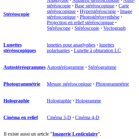
Anaglyphe
·
Appareil stéréoscopique
·
Auto-
stéréoscopie
·
Base stéréoscopique
·
Carte
stéréoscopique
·
Hyperstéréoscopie
·
Image
Stéréoscopie
stéréoscopique
·
Photostéréosynthèse
·
Projection en relief stéréoscopique
·
Stéréoscope
·
Stéréoscopie
·
Vectograph
Lunettes
lunettes pour anaglyphes
·
lunettes
stéréoscopiques
polarisantes
·
Lunette à obturation LC
Autostéréogrammes
Autostéréogramme
·
Stéréogramme
Photogrammétrie
Mesure stéréoscopique
·
Photogrammétrie
Holographie
Holographie
·
Hologramme
Cinéma en relief
Cinéma 3-D
·
Cinéma 4-D
Il existe aussi un article "
Imagerie Lenticulaire
".