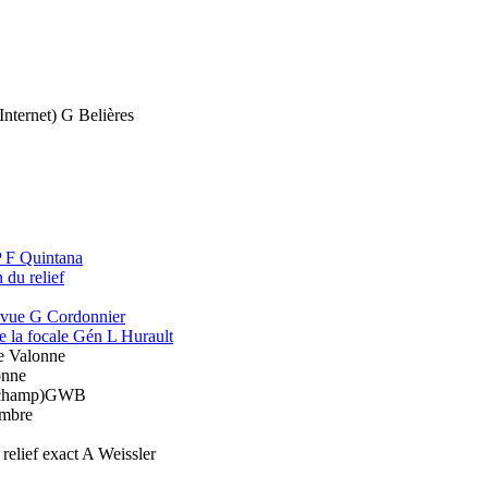
Internet) G Belières
P F Quintana
n du relief
evue G Cordonnier
e la focale Gén L Hurault
de Valonne
onne
de champ)GWB
ambre
 relief exact A Weissler