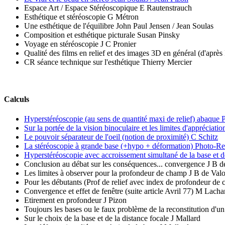
Espace Art / Espace Stéréoscopique E Rautenstrauch
Esthétique et stéréoscopie G Métron
Une esthétique de l'équilibre John Paul Jensen / Jean Soulas
Composition et esthétique picturale Susan Pinsky
Voyage en stéréoscopie J C Pronier
Qualité des films en relief et des images 3D en général (d'après 
CR séance technique sur l'esthétique Thierry Mercier
Calculs
Hyperstéréoscopie (au sens de quantité maxi de relief) abaque 
Sur la portée de la vision binoculaire et les limites d'appréciatio
Le pouvoir séparateur de l'oeil (notion de proximité) C Schitz
La stéréoscopie à grande base (+hypo + déformation) Photo-R
Hyperstéréoscopie avec accroissement simultané de la base et d
Conclusion au débat sur les conséquences... convergence J B 
Les limites à observer pour la profondeur de champ J B de Val
Pour les débutants (Prof de relief avec index de profondeur 
Convergence et effet de fenêtre (suite article Avril 77) M Lach
Etirement en profondeur J Pizon
Toujours les bases ou le faux problème de la reconstitution d'un
Sur le choix de la base et de la distance focale J Mallard