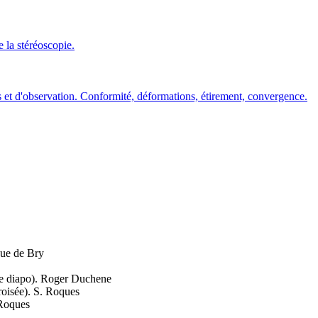
 la stéréoscopie.
es et d'observation. Conformité, déformations, étirement, convergence.
que de Bry
ue diapo). Roger Duchene
roisée). S. Roques
 Roques