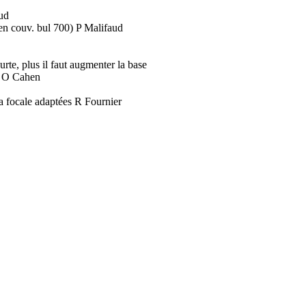
aud
en couv. bul 700) P Malifaud
ourte, plus il faut augmenter la base
0 O Cahen
 la focale adaptées R Fournier