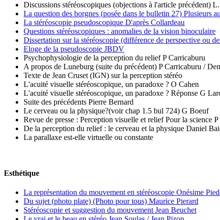
Discussions stéréoscopiques (objections à l'article précédent)
La question des borgnes (posée dans le bulletin 27) Plusieurs a
La stéréoscopie pseudoscopique D'après Collardeau
Questions stéréoscopiques : anomalies de la vision binoculaire
Dissertation sur la stéréoscopie (différence de perspective ou de
Eloge de la pseudoscopie JBDV
Psychophysiologie de la perception du relief P Carricaburu
A propos de Luneburg (suite du précédent) P Carricaburu / Den
Texte de Jean Cruset (IGN) sur la perception stéréo
L'acuité visuelle stéréoscopique, un paradoxe ? O Cahen
L'acuité visuelle stéréoscopique, un paradoxe ? Réponse G La
Suite des précédents Pierre Bernard
Le cerveau ou la physique?(voir chap 1.5 bul 724) G Boeuf
Revue de presse : Perception visuelle et relief Pour la science P
De la perception du relief : le cerveau et la physique Daniel Bai
La parallaxe est-elle virtuelle ou constante
Esthétique
La représentation du mouvement en stéréoscopie Onésime Pie
Du sujet (photo plate) (Photo pour tous) Maurice Pierard
Stéréoscopie et suggestion du mouvement Jean Beuchet
Le vrai et le beau en stéréo Jean Soulas / Jean Pizon