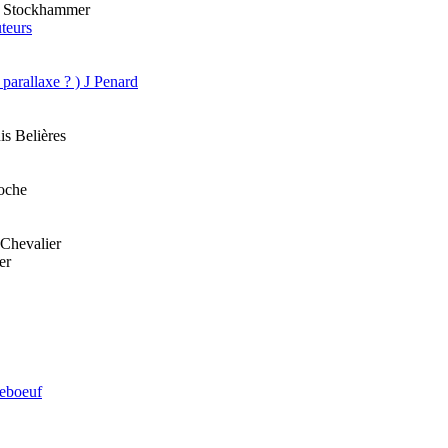
 L. Stockhammer
uteurs
 parallaxe ? ) J Penard
is Belières
roche
 Chevalier
er
deboeuf