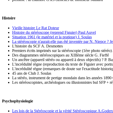
Histoire
Vieille histoire Le Rat Doteur
Histoire du stéréoscope (reprend Figuier) Paul Auvel
Situation 1961 (le matériel et la pratique) J. Soulas
La stéréoscopie n'aurait-elle pas été inventée par N. Niep
L'histoire du SCF A. Desmottes
Premiers écrits imprimés sur la stéréoscopie (1ère photo stéréo)
Des diagrammes stéréoscopiques au XIIIème siècle G. Fieffé
Un ancêtre (appareil stéréo ou appareil à deux objectifs) ? P. Ba
L'incrédulité règne (reproduction du texte de Figuier avec port
L'incrédulité règne (remarques de doute sur l'exactitude historiq
45 ans de Club J. Soulas
La stéréo, instrument de pertige mondain dans les années 1890
Les stéréoscopistes, archéologues ou illusionnistes bul SFP + 
Psychophysiologie
Les lois de la Stéréoscopie et la vérité Stéréoscopique A.Goder