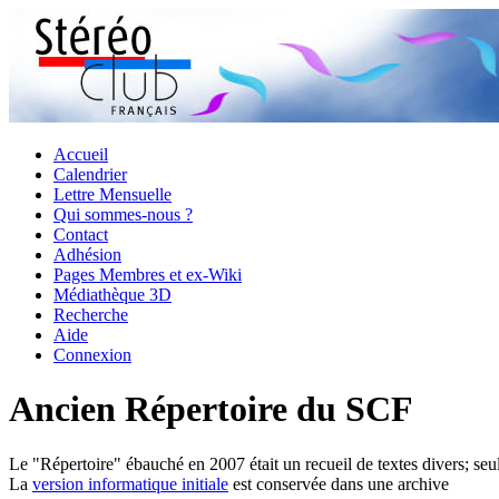
Accueil
Calendrier
Lettre Mensuelle
Qui sommes-nous ?
Contact
Adhésion
Pages Membres et ex-Wiki
Médiathèque 3D
Recherche
Aide
Connexion
Ancien Répertoire du SCF
Le "Répertoire" ébauché en 2007 était un recueil de textes divers; seul
La
version informatique initiale
est conservée dans une archive