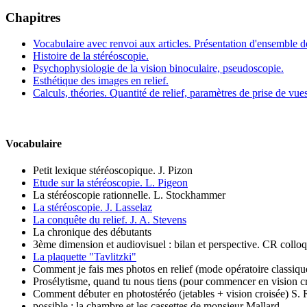
Chapitres
Vocabulaire avec renvoi aux articles. Présentation d'ensemble de
Histoire de la stéréoscopie.
Psychophysiologie de la vision binoculaire, pseudoscopie.
Esthétique des images en relief.
Calculs, théories. Quantité de relief, paramètres de prise de vu
Vocabulaire
Petit lexique stéréoscopique. J. Pizon
Etude sur la stéréoscopie. L. Pigeon
La stéréoscopie rationnelle. L. Stockhammer
La stéréoscopie. J. Lasselaz
La conquête du relief. J. A. Stevens
La chronique des débutants
3ème dimension et audiovisuel : bilan et perspective. CR collo
La plaquette "Tavlitzki"
Comment je fais mes photos en relief (mode opératoire classiq
Prosélytisme, quand tu nous tiens (pour commencer en vision c
Comment débuter en photostéréo (jetables + vision croisée) S.
possible : la chambre et les cassettes de monsieur Mallard