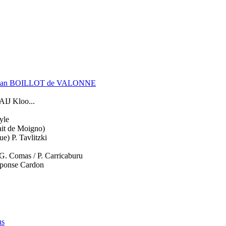
ce ? Jean BOILLOT de VALONNE
 AIJ Kloo...
yle
rait de Moigno)
ue) P. Tavlitzki
 G. Comas / P. Carricaburu
réponse Cardon
us