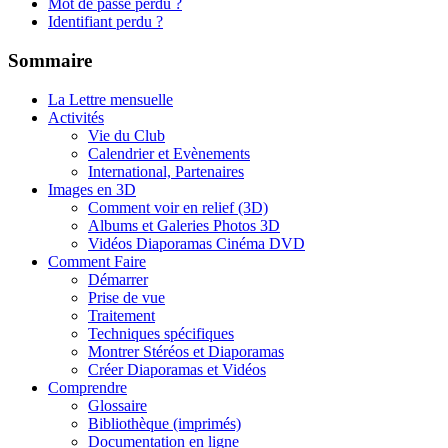
Mot de passe perdu ?
Identifiant perdu ?
Sommaire
La Lettre mensuelle
Activités
Vie du Club
Calendrier et Evènements
International, Partenaires
Images en 3D
Comment voir en relief (3D)
Albums et Galeries Photos 3D
Vidéos Diaporamas Cinéma DVD
Comment Faire
Démarrer
Prise de vue
Traitement
Techniques spécifiques
Montrer Stéréos et Diaporamas
Créer Diaporamas et Vidéos
Comprendre
Glossaire
Bibliothèque (imprimés)
Documentation en ligne