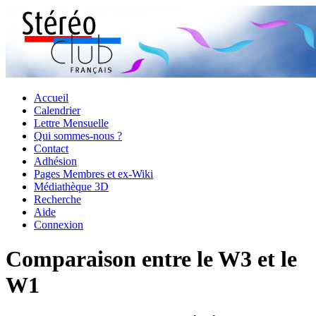
Accueil
Calendrier
Lettre Mensuelle
Qui sommes-nous ?
Contact
Adhésion
Pages Membres et ex-Wiki
Médiathèque 3D
Recherche
Aide
Connexion
Comparaison entre le W3 et le
W1