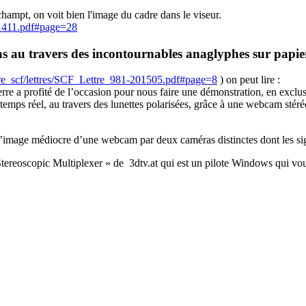
mpt, on voit bien l'image du cadre dans le viseur.
201411.pdf#page=28
 au travers des incontournables anaglyphes sur papier
ttre_scf/lettres/SCF_Lettre_981-201505.pdf#page=8
) on peut lire :
erre a profité de l’occasion pour nous faire une démonstration, en exclu
temps réel, au travers des lunettes polarisées, grâce à une webcam stér
cer l’image médiocre d’une webcam par deux caméras distinctes dont les s
ereoscopic Multiplexer » de 3dtv.at qui est un pilote Windows qui vou