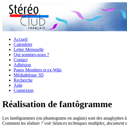
Accueil
Calendrier
Lettre Mensuelle
Qui sommes-nous ?
Contact
Adhésion
Pages Membres et ex-Wiki
Médiathèque 3D
Recherche
Aide
Connexion
Réalisation de fantôgramme
Les fantôgrammes (ou phantograms en anglais) sont des anaglyphes à la p
Comment les réaliser
? voir Séances techniques multiples, document et 