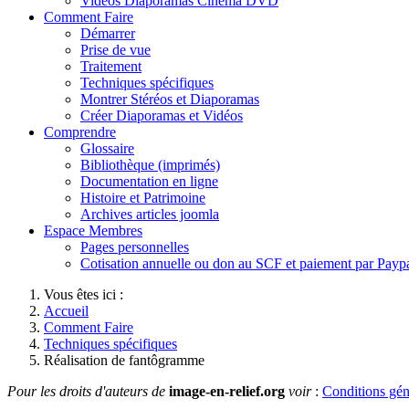
Vidéos Diaporamas Cinéma DVD
Comment Faire
Démarrer
Prise de vue
Traitement
Techniques spécifiques
Montrer Stéréos et Diaporamas
Créer Diaporamas et Vidéos
Comprendre
Glossaire
Bibliothèque (imprimés)
Documentation en ligne
Histoire et Patrimoine
Archives articles joomla
Espace Membres
Pages personnelles
Cotisation annuelle ou don au SCF et paiement par Payp
Vous êtes ici :
Accueil
Comment Faire
Techniques spécifiques
Réalisation de fantôgramme
Pour les droits d'auteurs de
image-en-relief.org
voir
:
Conditions géné