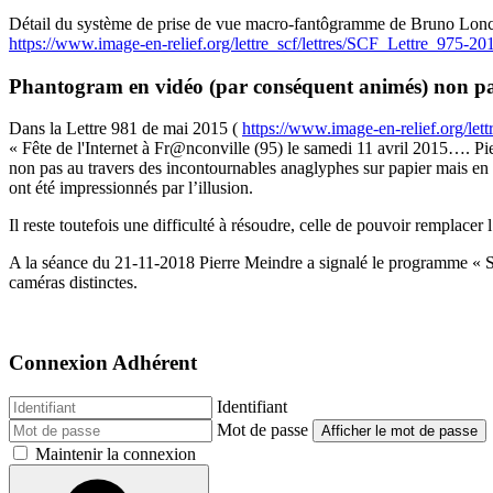
Détail du système de prise de vue macro-fantôgramme de Bruno Loncha
https://www.image-en-relief.org/lettre_scf/lettres/SCF_Lettre_975-
Phantogram en vidéo (par conséquent animés) non pas
Dans la Lettre 981 de mai 2015 (
https://www.image-en-relief.org/le
« Fête de l'Internet à Fr@nconville (95) le samedi 11 avril 2015…. Pi
non pas au travers des incontournables anaglyphes sur papier mais en 
ont été impressionnés par l’illusion.
Il reste toutefois une difficulté à résoudre, celle de pouvoir rempla
A la séance du 21-11-2018 Pierre Meindre a signalé le programme « St
caméras distinctes.
Connexion Adhérent
Identifiant
Mot de passe
Afficher le mot de passe
Maintenir la connexion