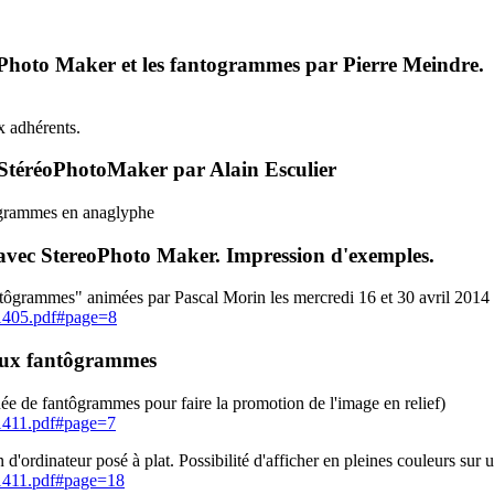
Photo Maker et les fantogrammes par Pierre Meindre.
x adhérents.
StéréoPhotoMaker par Alain Esculier
ôgrammes en anaglyphe
 avec StereoPhoto Maker. Impression d'exemples.
antôgrammes" animées par Pascal Morin les mercredi 16 et 30 avril 201
201405.pdf#page=8
 aux fantôgrammes
uée de fantôgrammes pour faire la promotion de l'image en relief)
01411.pdf#page=7
dinateur posé à plat. Possibilité d'afficher en pleines couleurs sur u
201411.pdf#page=18