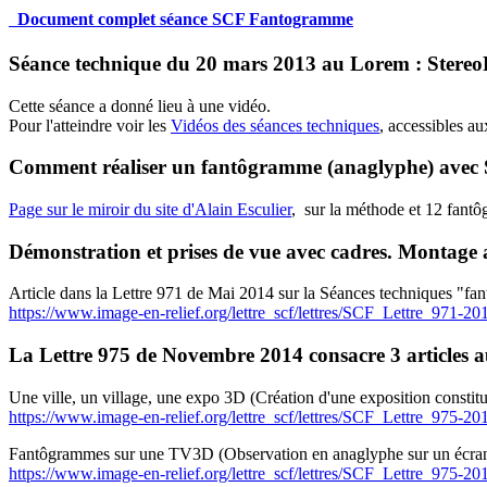
Document complet séance SCF Fantogramme
Séance technique du 20 mars 2013 au Lorem : Stereo
Cette séance a donné lieu à une vidéo.
Pour l'atteindre voir les
Vidéos des séances techniques
, accessibles au
Comment réaliser un fantôgramme (anaglyphe) avec 
Page sur le miroir du site d'Alain Esculier
, sur la méthode et 12 fant
Démonstration et prises de vue avec cadres. Montage
Article dans la Lettre 971 de Mai 2014 sur la Séances techniques "f
https://www.image-en-relief.org/lettre_scf/lettres/SCF_Lettre_971-
La Lettre 975 de Novembre 2014 consacre 3 articles
Une ville, un village, une expo 3D (Création d'une exposition constit
https://www.image-en-relief.org/lettre_scf/lettres/SCF_Lettre_975-2
Fantôgrammes sur une TV3D (Observation en anaglyphe sur un écran d'or
https://www.image-en-relief.org/lettre_scf/lettres/SCF_Lettre_975-