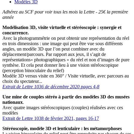
Modèles 3D
Adhérez au SCF pour voir tous les mois la Lettre - 25€ la première
année
Modélisation 3D, visite virtuelle et stéréoscopie : synergie et
concurrence.
Avec la photogrammétrie on peut obtenir une représentation du réel
en trois dimensions : une image qui peut être vue sous différents
angles, un modèle 3D que l’on peut combiner avec du
déplacement/parcours. Par rapport aux jeux, il s’agit de
représentations« photographiques » du réel et non d’images de pure
synthèse. Et cela peut donner lieu à une vision stéréoscopique
(perception binoculaire du relief)
Modèle 3D versus visite en 360° / Visite virtuelle, avec parcours au
choix du spectateur...
Extrait de Lettre 1036 de décembre 2020 pages 4-8
Une mine de couples stéréo à partir des modèles 3D des musées
nationaux
.
Avec quatre images stéréoscopiques (couples) réalisées avec ces
modèles
Extrait de Lettre 1038 de février 2021, pages 16-17
Stéréoscopie, modèle 3D et lenticulaire : les métamorphoses
La vision binoculaire du relief peut être reproduite par chacun de ces