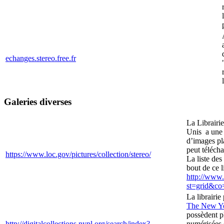
echanges.stereo.free.fr
Galeries diverses
La Librairi
Unis a une 
d’images pla
peut télécha
https://www.loc.gov/pictures/collection/stereo/
La liste des
bout de ce l
http://www.
st=grid&co
La librairi
The New Yo
possèdent p
http://digitalcollections.nypl.org/search/index?
numérisées e