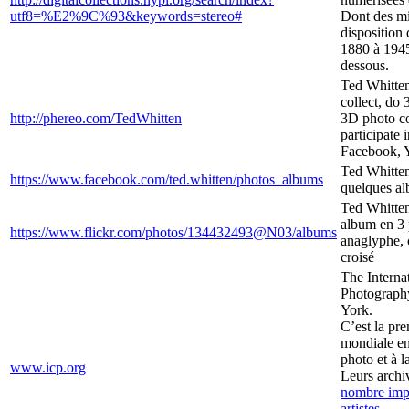
utf8=%E2%9C%93&keywords=stereo#
Dont des mil
disposition
1880 à 1945 
dessous.
Ted Whitten 
collect, do
http://phereo.com/TedWhitten
3D photo c
participate 
Facebook, 
Ted Whitten
https://www.facebook.com/ted.whitten/photos_albums
quelques al
Ted Whitten
album en 3 
https://www.flickr.com/photos/134432493@N03/albums
anaglyphe, 
croisé
The Interna
Photography
York.
C’est la pre
mondiale en
photo et à l
www.icp.org
Leurs archi
nombre imp
artistes
.