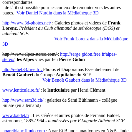
correspondantes.
de là il est possible pour les curieux de remonter vers les autres
pages.
Voir Daniel Nardin dans la Médiathèque 3D
http://www.3d-photos.net/
: Galeries photos et vidéos de
Frank
Lorenz
,
Président du Club allemand de stéréoscopie (DGS) et
adhérent SCF.
Voir Frank Lorenz dans la Médiathèque
3D
http://www.alpes-stereo.com/
:
http://serge.gidon.free.fr/alpes-
stereo/
les Alpes
vues par feu
Pierre Gidon
http://relief33.free.fr :
Photos et Diaporamas Essentiellement de
Benoît Gaubert
du Groupe
Aquitaine
du SCF
Voir Benoît Gaubert dans la Médiathèque 3D
www.lenticulaire.fr/
: le
lenticulaire
par Henri Clément
http://www.sam3d.ch/
: galeries de Sämi Bühlmann - collègue
Suisse (en allemand)
www.baldet.fr
: Les stéréos et autres photos de Fernand Baldet,
astronome, 1885-1964 -
numérisées par F.Lagarde Adhérent SCF
noaretblanc.jimdo.com
: Noar Et Blanc : anaglyphes en N&B , Inde,