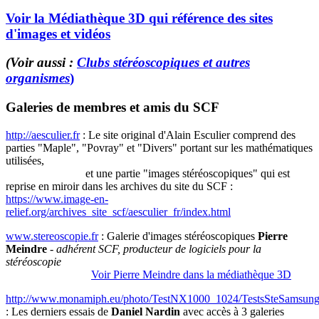
Voir la Médiathèque 3D qui référence des sites
d'images et vidéos
(Voir aussi :
Clubs stéréoscopiques et autres
organismes
)
Galeries de membres et amis du SCF
http://aesculier.fr
: Le site original d'Alain Esculier comprend des
parties "Maple", "Povray" et "Divers" portant sur les mathématiques
utilisées,
et une partie "images stéréoscopiques" qui est
reprise en miroir dans les archives du site du SCF :
https://www.image-en-
relief.org/archives_site_scf/aesculier_fr/index.html
www.stereoscopie.fr
: Galerie d'images stéréoscopiques
Pierre
Meindre
-
adhérent SCF, producteur de logiciels pour la
stéréoscopie
Voir Pierre Meindre dans la médiathèque 3D
http://www.monamiph.eu/photo/TestNX1000_1024/TestsSteSamsung
: Les derniers essais de
Daniel Nardin
avec accès à 3 galeries