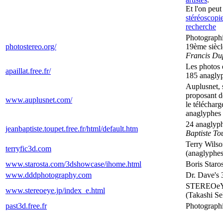
Et l'on peu
stéréoscopi
recherche
Photographi
photostereo.org/
19ème siècl
Francis Du
Les photos e
apaillat.free.fr/
185 anagly
Auplusnet, 
proposant d
www.auplusnet.com/
le téléchar
anaglyphes
24 anagly
jeanbaptiste.toupet.free.fr/html/default.htm
Baptiste To
Terry Wilso
terryfic3d.com
(anaglyphe
www.starosta.com/3dshowcase/ihome.html
Boris Staro
www.dddphotography.com
Dr. Dave's 
STEREOeYe
www.stereoeye.jp/index_e.html
(Takashi Se
past3d.free.fr
Photographi