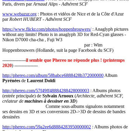
Paris, divers par
Arnaud Alips
-
Adhérent SCF
www.webazur.org
: Photos et vidéos de Nice et de la Côte d'Azur
par
Robert HUBERT
-
Adhérent SCF
https://www.flickr.com/photos/hoppenbrouwers/
: Anaglyph pictures
without any limits! Photo is in anaglyph 3D for Red-Cyan glasses -
Nikon D7000 cha-cha , Fuji W3
par : Wim
Hoppenbrouwers (Hollande, suit la page Facebook du SCF)
----------------
il semble que Phereo ne réponde plus ! (printemps
2020
) ----------------
http://phereo.com/album/58babce6888428b372000000
Album
Pyrénées
de
Laurent Doldi
http://phereo.com/57f49ff48884288428000003
: Albums photos
(entrée principale) de
Sylvain Arnoux
(
Architecte, adhérent SCF,
créateur de
machines à dessiner en 3D
)
Comme sous-albums signalons notamment
ses dessins en 3D et ses conversions 2D->3D de dessins de bandes
dessinées
http://phereo.com/59a2ee6d8884283950000002
: Albums photos de