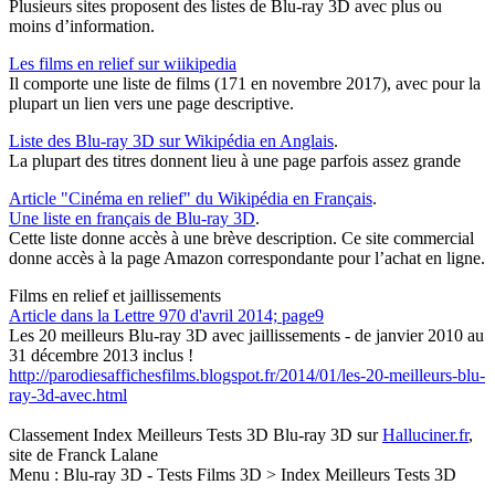
Plusieurs sites proposent des listes de Blu-ray 3D avec plus ou
moins d’information.
Les films en relief sur wiikipedia
Il comporte une liste de films (171 en novembre 2017), avec pour la
plupart un lien vers une page descriptive.
Liste des Blu-ray 3D sur Wikipédia en Anglais
.
La plupart des titres donnent lieu à une page parfois assez grande
Article "Cinéma en relief" du Wikipédia en Français
.
Une liste en français de Blu-ray 3D
.
Cette liste donne accès à une brève description. Ce site commercial
donne accès à la page Amazon correspondante pour l’achat en ligne.
Films en relief et jaillissements
Article dans la Lettre 970 d'avril 2014; page9
Les 20 meilleurs Blu-ray 3D avec jaillissements - de janvier 2010 au
31 décembre 2013 inclus !
http://parodiesaffichesfilms.blogspot.fr/2014/01/les-20-meilleurs-blu-
ray-3d-avec.html
Classement Index Meilleurs Tests 3D Blu-ray 3D sur
Halluciner.fr
,
site de Franck Lalane
Menu : Blu-ray 3D - Tests Films 3D > Index Meilleurs Tests 3D