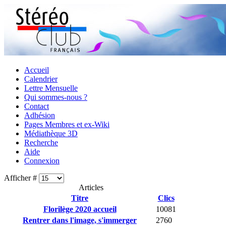
Accueil
Calendrier
Lettre Mensuelle
Qui sommes-nous ?
Contact
Adhésion
Pages Membres et ex-Wiki
Médiathèque 3D
Recherche
Aide
Connexion
Afficher #
Articles
Titre
Clics
Florilège 2020 accueil
10081
Rentrer dans l'image, s'immerger
2760