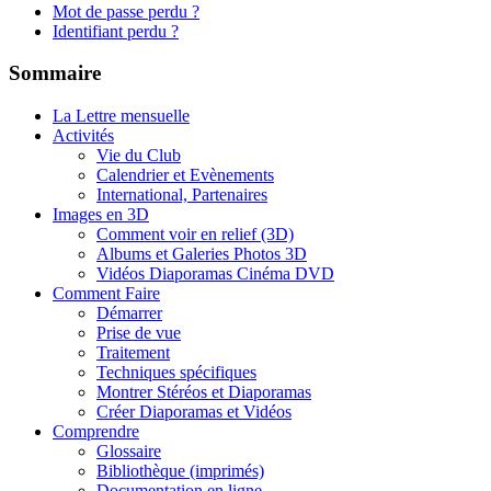
Mot de passe perdu ?
Identifiant perdu ?
Sommaire
La Lettre mensuelle
Activités
Vie du Club
Calendrier et Evènements
International, Partenaires
Images en 3D
Comment voir en relief (3D)
Albums et Galeries Photos 3D
Vidéos Diaporamas Cinéma DVD
Comment Faire
Démarrer
Prise de vue
Traitement
Techniques spécifiques
Montrer Stéréos et Diaporamas
Créer Diaporamas et Vidéos
Comprendre
Glossaire
Bibliothèque (imprimés)
Documentation en ligne