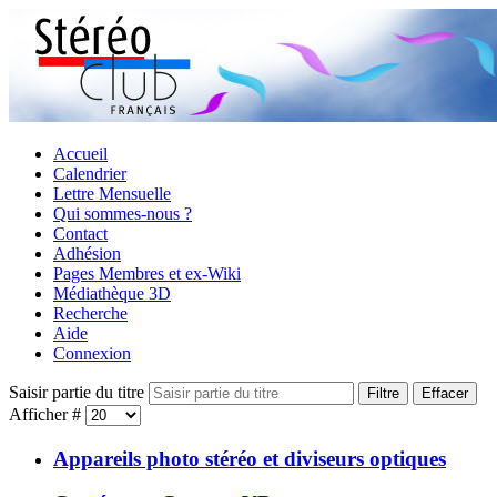
Accueil
Calendrier
Lettre Mensuelle
Qui sommes-nous ?
Contact
Adhésion
Pages Membres et ex-Wiki
Médiathèque 3D
Recherche
Aide
Connexion
Saisir partie du titre
Filtre
Effacer
Afficher #
Appareils photo stéréo et diviseurs optiques