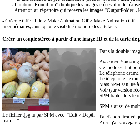
- L'option "Round trip" duplique les images créées afin de réalise
- Attention au répertoire qui recevra les images "OutputFolder", 
- Créer le Gif : "File > Make Animation Gif > Make Animation Gif..." : 
intermédiaires, ainsi qu'une visibilité moindre des artefacts.
Créer un couple stéréo à partir d'une image 2D et de la carte d
Dans la double image 
Avec mon Samsung S9
Ce mode est fait pou
Le téléphone estime 
Le téléphone ne mon
Mais SPM sait lire à 
Voir (sur version r
SPM traite alors le 
SPM a aussi de multi
Le fichier .jpg lu par SPM avec "Edit > Depth
J'ai d'abord trouvé q
map ...."
Aussi j'ai sauvegardé