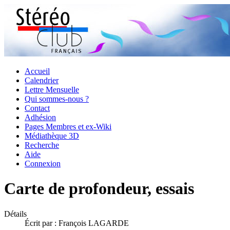
Accueil
Calendrier
Lettre Mensuelle
Qui sommes-nous ?
Contact
Adhésion
Pages Membres et ex-Wiki
Médiathèque 3D
Recherche
Aide
Connexion
Carte de profondeur, essais
Détails
Écrit par :
François LAGARDE