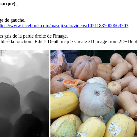
emarque)
,
age de gauche.
ttps://www.facebook.com/masuji.suto/videos/10211835000669703
 gris de la partie droite de l'image.
utilisé la fonction "Edit > Depth map > Create 3D image from 2D+Dept