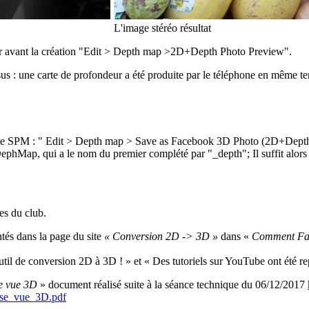
L'image stéréo résultat
liser avant la création "Edit > Depth map >2D+Depth Photo Preview".
essus : une carte de profondeur a été produite par le téléphone en même 
on de SPM : " Edit > Depth map > Save as Facebook 3D Photo (2D+Dept
tie DephMap, qui a le nom du premier complété par "_depth"; Il suffit al
es du club.
ntés dans la page du site
« Conversion 2D -> 3D »
dans «
Comment Fair
il de conversion 2D à 3D ! » et « Des tutoriels sur YouTube ont été repé
de vue 3D
» document réalisé suite à la séance technique du 06/12/2017
rise_vue_3D.pdf