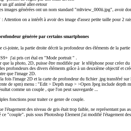
r un gif animé aller-retour
les images générées ont un nom standard "mltview_000ii.jpg", avoir donc
Attention on a intérêt à avoir des image d'assez petite taille pour 2 rai
e profondeur générée par certains smartphones
ci-jointe, la partie droite décrit la profondeur des éléments de la parti
+ j'ai pris cet étal en "Mode portrait " .
r que la photo, 2D, puisse être modifiée par le téléphone pour créer du f
les profondeurs des divers éléments grâce à un deuxième objectif et crée
tre que l'image 2D.
la fois l'image 2D et la carte de profondeur du fichier .jpg transféré sur 
écente de spm) menu : "Edit > Depth map > >Open Jpeg include depth m
résultat comme un couple , que l'on peut sauvegarde ...
ples fonctions pour traiter ce genre de couple.
ue l'étagement des niveau de gris était trop faible, ne représentant pas as
 ce "couple". puis sous Photoshop Element j'ai modifié l'étagement des g