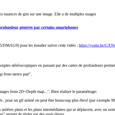
es nuances de gris sur une image. Elle a de multiples usages
e profondeur générée par certains smartphones
5/DMAG9
) pour les installer suivre cette vidéo :
https://youtu.be/G
 couples stéréoscopiques en passant par des cartes de profondeurs permet
p from stereo pair".
images from 2D+Depth map...". Bien réaliser le paramétrage:
3% , pour un gif animé on peut être beaucoup plus élevé (par exemple 9
 arrières plans et les plans intermédiaires qui se déplacent, avec un nom
g" permet de régler par des esais divers.