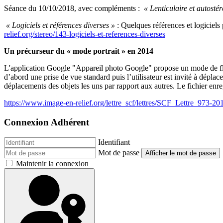
Séance du 10/10/2018, avec compléments :
« Lenticulaire et autosté
« Logiciels et références diverses »
: Quelques références et logiciels 
relief.org/stereo/143-logiciels-et-references-diverses
Un précurseur du « mode portrait » en 2014
L'application Google "Appareil photo Google" propose un mode de floutag
d’abord une prise de vue standard puis l’utilisateur est invité à déplac
déplacements des objets les uns par rapport aux autres. Le fichier enr
https://www.image-en-relief.org/lettre_scf/lettres/SCF_Lettre_973-
Connexion Adhérent
Identifiant
Mot de passe
Afficher le mot de passe
Maintenir la connexion