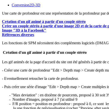
Conversion2D-3D
Une carte de profondeur est une représentation de la profondeur par d
Création d'un gif animé à partir d'un couple stéréo
Créer un couple stéréo à partir d'une image 2D et de la carte d
Image "3D à la Facebook"
Références diverses
Les fonctions de SPM nécessitent des compléments logiciels (
DMAG
Création d'un gif animé à partir d'un couple stéréo
Les gif animés de la page d'accueil du site ont été générés à partir de
- Créer une carte de profondeur "Edit > Depth map > Create depth ma
- Eventuellement retoucher la carte de profondeur.
- Puis créer une série d'image "Edit > Depth map > Create multiples 
- "Max deviation" : en dixième de pourcents, proposé à 30 soit 
- Nombre d'images, proposé à 7 j'ai utilisé 9
- F/R position = position en profondeur : proposé à 0, ce sont les
la une fonction de prévisualisation (cocher "Preview after savin