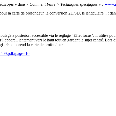
réoscopie »
dans «
Comment Faire > Techniques spécifiques »
:
www.im
pour la carte de profondeur, la conversion 2D/3D, le lenticulaire... : da
e a posteriori accessible via le réglage "Effet focus". Il utilise pour 
er l’appareil lentement vers le haut tout en gardant le sujet centré. Lors 
egistré comprend la carte de profondeur.
201409.pdf#page=16