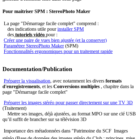
Pour maitriser SPM : StereoPhoto Maker
La page "Démarrage facile complet" comprend :
des indications utile pour
installer SPM
des
tutoriels vidéo
pour :
Créer une paire de vues bien ajustée (et la conserver)
Paramétrer StereoPhoto Maker
(SPM)
Fonctionnalités ergonomiques pour un traitement rapide
Documentation/Publication
Préparer la visualisation
, avec notamment les divers
formats
d'enregistrements
, et les
Conversions multiples
, chapitre dans la
page "Démarrage facile complet"
Préparer les images stéréo pour passer directement sur une TV 3D
(Traitement)
Mettre ses images, déjà ajustées, au format MPO sur une clé USB
qu’il suffit de brancher sur sa télévision 3D
Importance des métadonnées dans "Patrimoine du SCF  Images
stéréo (Base de données des images stéréo du Club : principes, mise