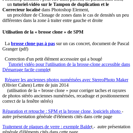
un
tutoriel-vidéo sur le Tampon de duplication et le
Correcteur localisé
dans Photoshop Element,
un procédure de Clonage de zones dans le cas de densités un peu
différentes dans la zone à traiter entre gauche et droite
Utilisation de la « brosse clone » de SPM
La
brosse clone pas à pas
sur un cas concret, document de Pascal
Granger (pdf)
Correction d'un petit élément accessoire qui a bougé
Tutoriel vidéo pour l'utilisation de la brosse-clone accessible dans
Démarrage facile comple
t
Réparer les anciennes photos numérisées avec StereoPhoto Maker
(Olivier Cahen) Lettre de juin 2014
(utilisation de la « brosse clone » pour corriger taches et rayures
de photos stéréo anciennes numérisées, recadrage et positionnement
correct de la fenêtre stéréo)
Réparation et retouche : SPM et la brosse clone, logiciels photo
-
autre présentation générale d'éléments cités dans cette page
Traitement de plaques de verre : exemple Balde
t
- autre présentation
générale d'éléments cités dans cette page