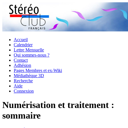
Accueil
Calendrier
Lettre Mensuelle
Qui sommes-nous ?
Contact
Adhésion
Pages Membres et ex-Wiki
Médiathèque 3D
Recherche
Aide
Connexion
Numérisation et traitement :
sommaire