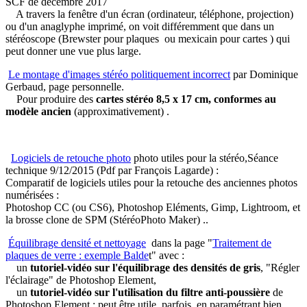
SCF de décembre 2017
A travers la fenêtre d'un écran (ordinateur, téléphone, projection)
ou d'un anaglyphe imprimé, on voit différemment que dans un
stéréoscope (Brewster pour plaques ou mexicain pour cartes ) qui
peut donner une vue plus large.
Le montage d'images stéréo politiquement incorrect
par Dominique
Gerbaud, page personnelle.
Pour produire des
cartes stéréo 8,5 x 17 cm, conformes au
modèle ancien
(approximativement) .
Logiciels de retouche photo
photo utiles pour la stéréo,Séance
technique 9/12/2015 (Pdf par François Lagarde) :
Comparatif de logiciels utiles pour la retouche des anciennes photos
numérisées :
Photoshop CC (ou CS6), Photoshop Eléments, Gimp, Lightroom, et
la brosse clone de SPM (StéréoPhoto Maker) ..
Équilibrage densité et nettoyage
dans la page "
Traitement de
plaques de verre : exemple Balde
t" avec :
un
tutoriel-vidéo sur l'équilibrage des densités de gris
, "Régler
l'éclairage" de Photoshop Element,
un
tutoriel-vidéo sur l'utilisation du filtre anti-poussière
de
Photoshop Element : peut être utile, parfois, en paramétrant bien,